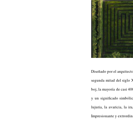
Diseñado por el arquitecto
segunda mitad del siglo 
boj, la mayoría de casi 4
y un significado simbólic
lujuria, la avaricia, la i
Impresionante y extrordina