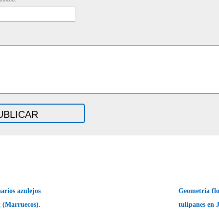
rios azulejos
Geometría fl
 (Marruecos).
tulipanes en 