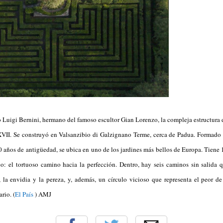
 Luigi Bernini, hermano del famoso escultor Gian Lorenzo, la compleja estructura d
XVII. Se construyó en Valsanzibio di Galzignano Terme, cerca de Padua. Formado 
00 años de antigüedad, se ubica en uno de los jardines más bellos de Europa. Tiene 
o: el tortuoso camino hacia la perfección. Dentro, hay seis caminos sin salida q
ra, la envidia y la pereza, y, además, un círculo vicioso que representa el peor d
rio. (
El País
) AMJ