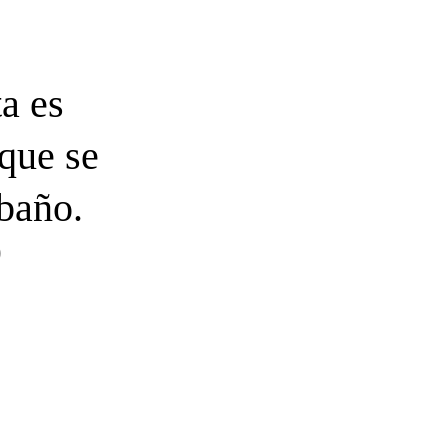
ta es
 que se
 baño.
)