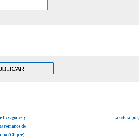
e hexágonos y
La esfera pú
ños romanos de
ina (Chipre).