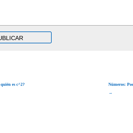
quién es c^2?
Números: Poe
→