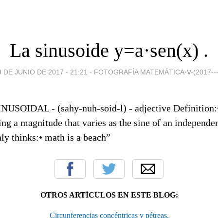
La sinusoide y=a·sen(x) .
9 DE JUNIO DE 2017 - 21:21
-
FOTOGRAFÍA MATEMÁTICA-V-(2017---
OTROS ARTÍCULOS EN ESTE BLOG:
Circunferencias concéntricas y pétreas.