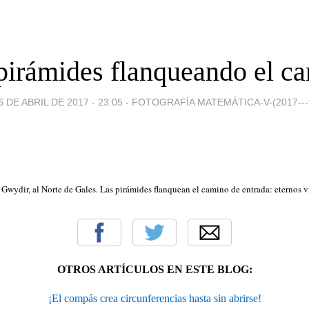
pirámides flanqueando el c
6 DE ABRIL DE 2017 - 23:05
-
FOTOGRAFÍA MATEMÁTICA-V-(2017---
e Gwydir, al Norte de Gales. Las pirámides flanquean el camino de entrada: eternos 
OTROS ARTÍCULOS EN ESTE BLOG:
¡El compás crea circunferencias hasta sin abrirse!