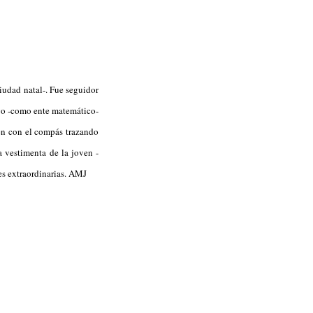
iudad natal-. Fue seguidor
go -como ente matemático-
ven con el compás trazando
 vestimenta de la joven -
es extraordinarias. AMJ