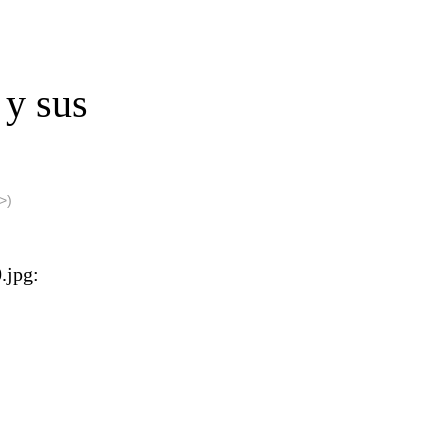
 y sus
>)