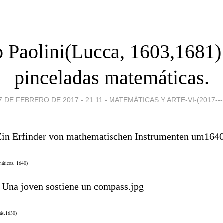
o Paolini(Lucca, 1603,1681)
pinceladas matemáticas.
7 DE FEBRERO DE 2017 - 21:11
-
MATEMÁTICAS Y ARTE-VI-(2017---
máticos, 1640)
ás,1630)