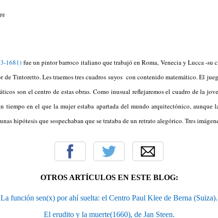
03-1681)
fue un pintor barroco italiano que trabajó en Roma, Venecia y Lucca -su c
r de Tintoretto. Les traemos tres cuadros suyos con contenido matemático. El jue
ticos son el centro de estas obras. Como inusual reflejaremos el cuadro de la jo
un tiempo en el que la mujer estaba apartada del mundo arquitectónico, aunque la
nas hipótesis que sospechaban que se trataba de un retrato alegórico. Tres imágen
OTROS ARTÍCULOS EN ESTE BLOG:
La función sen(x) por ahí suelta: el Centro Paul Klee de Berna (Suiza).
El erudito y la muerte(1660), de Jan Steen.