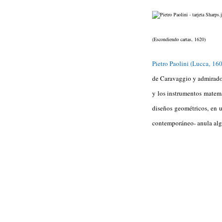
(Escondiendo cartas, 1620)
Pietro Paolini (Lucca, 16
de Caravaggio y admirado
y los instrumentos matemá
diseños geométricos, en 
contemporáneo- anula algu