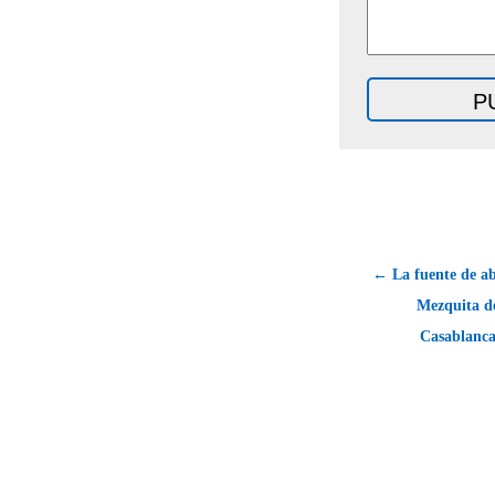
← La fuente de ab
Mezquita de
Casablanca