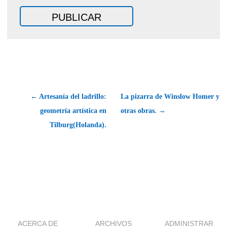
← Artesanía del ladrillo:
La pizarra de Winslow Homer y
geometría artística en
otras obras. →
Tilburg(Holanda).
ACERCA DE
ARCHIVOS
ADMINISTRAR