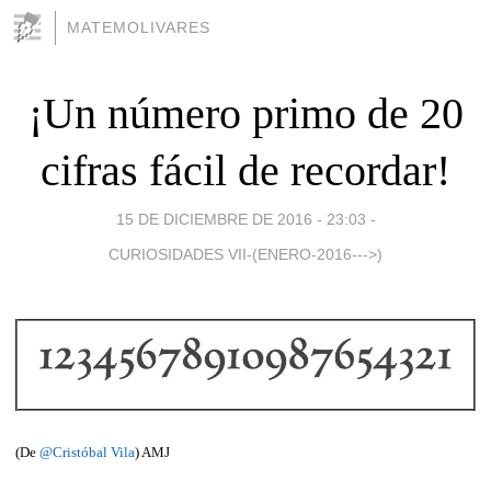
MATEMOLIVARES
¡Un número primo de 20
cifras fácil de recordar!
15 DE DICIEMBRE DE 2016 - 23:03
-
CURIOSIDADES VII-(ENERO-2016--->)
(De
@Cristóbal Vila
) AMJ