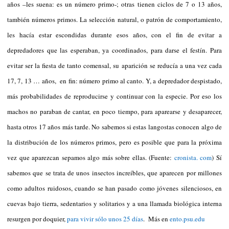
años –les suena: es un número primo-; otras tienen ciclos de 7 o 13 años,
también números primos. La selección natural, o patrón de comportamiento,
les hacía estar escondidas durante esos años, con el fin de evitar a
depredadores que las esperaban, ya coordinados, para darse el festín. Para
evitar ser la fiesta de tanto comensal, su aparición se reducía a una vez cada
17, 7, 13 … años, en fin: número primo al canto. Y, a depredador despistado,
más probabilidades de reproducirse y continuar con la especie. Por eso los
machos no paraban de cantar, en poco tiempo, para aparearse y desaparecer,
hasta otros 17 años más tarde. No sabemos si estas langostas conocen algo de
la distribución de los números primos, pero es posible que para la próxima
vez que aparezcan sepamos algo más sobre ellas. (Fuente:
cronista. com
) Sí
sabemos que se trata de unos insectos increíbles, que aparecen por millones
como adultos ruidosos, cuando se han pasado como jóvenes silenciosos, en
cuevas bajo tierra, sedentarios y solitarios y a una llamada biológica interna
resurgen por doquier,
para vivir sólo unos 25 días
. Más en
ento.psu.edu