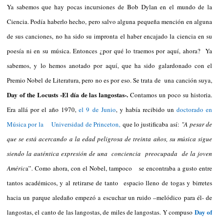
Ya sabemos que hay pocas incursiones de Bob Dylan en el mundo de la
Ciencia. Podía haberlo hecho, pero salvo alguna pequeña mención en alguna
de sus canciones, no ha sido su impronta el haber encajado la ciencia en su
poesía ni en su música. Entonces ¿por qué lo traemos por aquí, ahora? Ya
sabemos, y lo hemos anotado por aquí, que ha sido galardonado con el
Premio Nobel de Literatura, pero no es por eso. Se trata de una canción suya,
Day of the Locusts -El día de las langostas-.
Contamos un poco su historia.
Era allá por el año 1970,
el 9 de Junio
, y había recibido un
doctorado en
Música por la
Universidad de Princeton,
que lo justificaba así:
"A pesar de
que se está acercando a la edad peligrosa de treinta años, su música sigue
siendo la auténtica expresión de una conciencia preocupada de la joven
Améric
a”. Como ahora, con el Nobel, tampoco se encontraba a gusto entre
tantos académicos, y al retirarse de tanto espacio lleno de togas y birretes
hacia un parque aledaño empezó a escuchar un ruido –melódico para él- de
Day of
langostas, el canto de las langostas, de miles de langostas. Y compuso