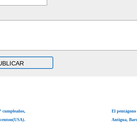
0º cumpleaños,
El pentágono 
ncenton(USA).
Antigua, Bar