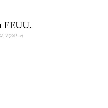
en EEUU.
IV-(2015-->)