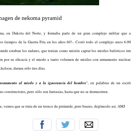
a, en Dakota del Norte, y formaba parte de un gran complejo militar que al
los tiempos de la Guerra Fría en los años 60!-. Costó todo el complejo unos 6.0
ámide estaban los radares, que tenían como misión captar los misiles balísticos int
ón por su eficacia y el miedo a tanto volumen de misiles con armamento nuclear
kelson, durara sólo tres días.
monumento al miedo y a la ignorancia del hombre
", en palabras de un escri
s constructores, pero sólo son fantasías, hasta que no se demuestren.
, vemos que se trata de un tronco de pirámide, pero bueno, dejémoslo así. AMJ