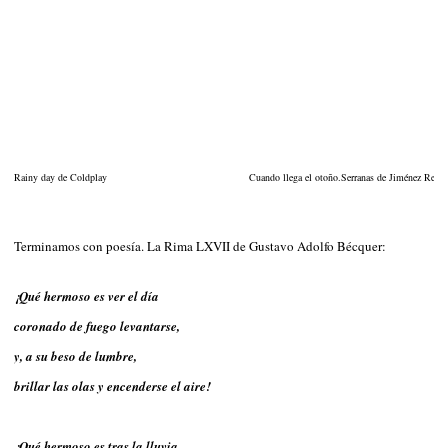
Rainy day de Coldplay
Cuando llega el otoño.
Serranas de Jiménez Rejan
Terminamos con poesía. La Rima LXVII de Gustavo Adolfo Bécquer:
¡Qué hermoso es ver el día
coronado de fuego levantarse,
y, a su beso de lumbre,
brillar las olas y encenderse el aire!
¡Qué hermoso es tras la lluvia