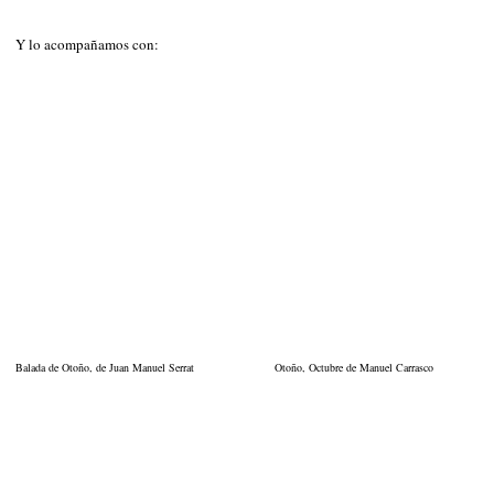
Y lo acompañamos con:
Balada de Otoño, de Juan Manuel Serrat
Otoño, Octubre de Manuel Carrasco