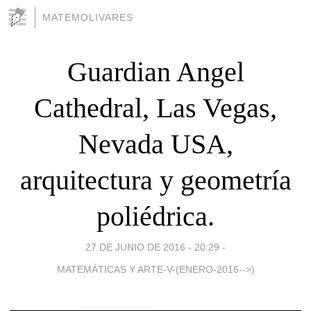
MATEMOLIVARES
Guardian Angel
Cathedral, Las Vegas,
Nevada USA,
arquitectura y geometría
poliédrica.
27 DE JUNIO DE 2016 - 20:29
-
MATEMÁTICAS Y ARTE-V-(ENERO-2016-->)