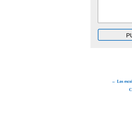
← Los escol
C