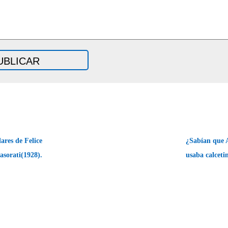
ares de Felice
¿Sabían que A
asorati(1928).
usaba calceti