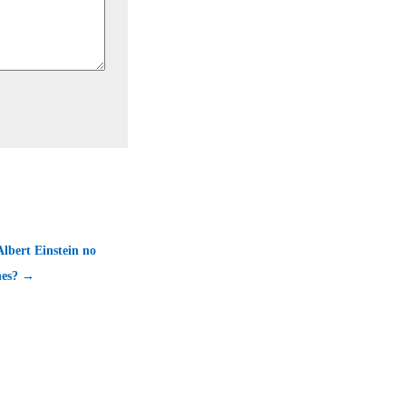
lbert Einstein no
nes? →