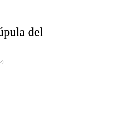
úpula del
>)