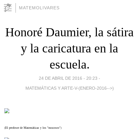
MATEMOLIVARES
Honoré Daumier, la sátira
y la caricatura en la
escuela.
24 DE ABRIL DE 2016 - 20:23
-
MATEMÁTICAS Y ARTE-V-(ENERO-2016-->)
(El profesor de Matemáticas y los "mocosos")