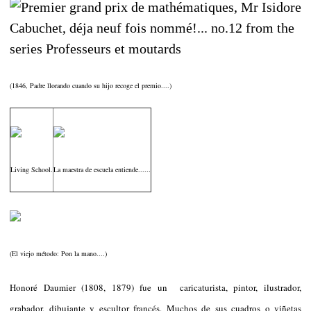
(1846, Padre llorando cuando su hijo recoge el premio....)
Living School.
La maestra de escuela entiende......
(El viejo método: Pon la mano....)
Honoré Daumier (1808, 1879) fue un caricaturista, pintor, ilustrador,
grabador, dibujante y escultor francés. Muchos de sus cuadros o viñetas