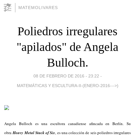
MATEMOLIVARES
Poliedros irregulares
"apilados" de Angela
Bulloch.
08 DE FEBRERO DE 2016 - 23:22
-
MATEMÁTICAS Y ESCULTURA-II-(ENERO-2016--->)
Angela Bulloch es una escultora canadiense afincada en Berlín. Su
obra
Heavy Metal Stack of Six
, es una colección de seis poliedros irregulares