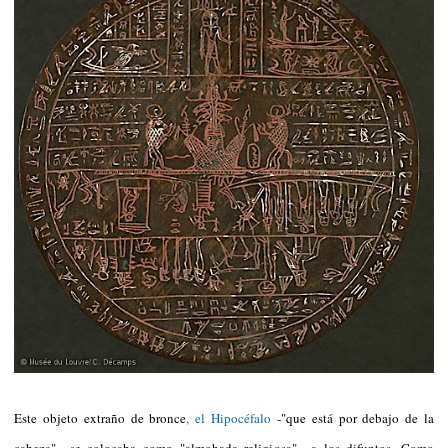
Este objeto extraño de bronce
, el Hipocéfalo
-"que está por debajo de la
cabeza"-, se colocaba como "almohada religiosa" a los difuntos. Como