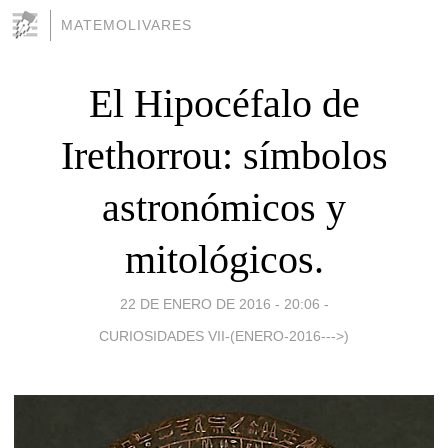
MATEMOLIVARES
El Hipocéfalo de
Irethorrou: símbolos
astronómicos y
mitológicos.
22 DE ENERO DE 2016 - 20:06
-
CURIOSIDADES VII-(ENERO-2016--->)