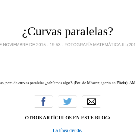
¿Curvas paralelas?
E NOVIEMBRE DE 2015 - 19:53
-
FOTOGRAFÍA MATEMÁTICA-III-(201
las, pero de curvas paralelas ¿sabíamos algo?. (Fot. de Möwenjägerin en Flickr). A
OTROS ARTÍCULOS EN ESTE BLOG:
La línea divide.