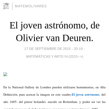
MATEMOLIVARES
El joven astrónomo, de
Olivier van Deuren.
17 DE SEPTIEMBRE DE 2015 - 20:19
-
MATEMÁTICAS Y ARTE-IV-(2015-->)
En la National Gallery de Londres pueden utilizarse herramientas, en Alta
El joven astrónomo
Definición, para acercar la imagen en este cuadro-
,
del
año 1685- del pintor holandés -nacido en Rotterdam- y poder así ver las
constelaciones en el globo terráqueo que parece acariciar el joven. AMJ