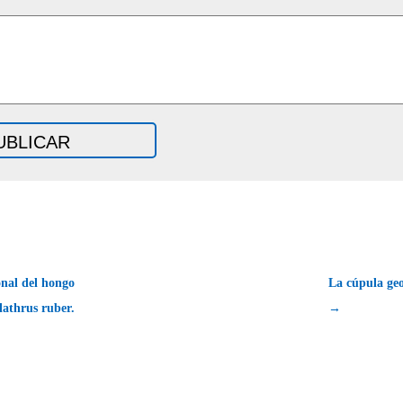
nal del hongo
La cúpula geo
lathrus ruber.
→