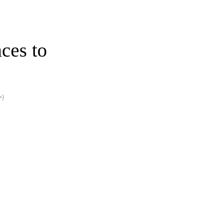
ces to
>)