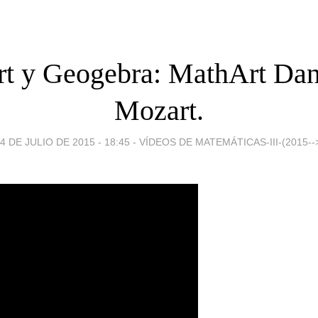
t y Geogebra: MathArt Dan
Mozart.
4 DE JULIO DE 2015 - 18:45
-
VÍDEOS DE MATEMÁTICAS-III-(2015--