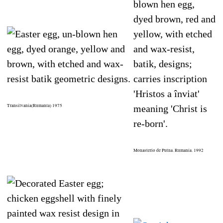
Transilvania(Rumanía) 1975
Monasterio de Putna. Rumania. 1992