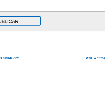
i Mendeleiev.
Walt Whitman
→