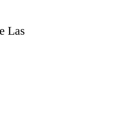
de Las
)