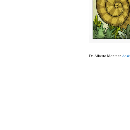
De Alberto Montt en
dosi