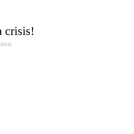
 crisis!
2013)