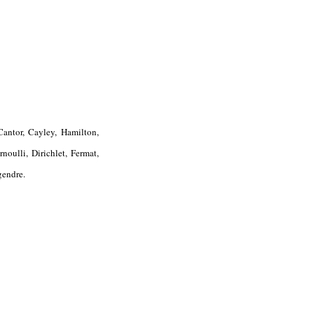
antor, Cayley, Hamilton,
noulli, Dirichlet, Fermat,
gendre.