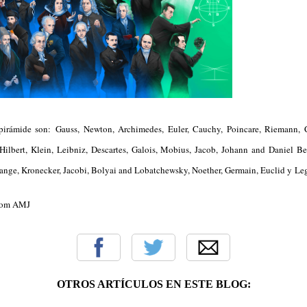
pirámide son: Gauss, Newton, Archimedes, Euler, Cauchy, Poincare, Riemann, C
 Hilbert, Klein, Leibniz, Descartes, Galois, Mobius, Jacob, Johann and Daniel Ber
ange, Kronecker, Jacobi, Bolyai and Lobatchewsky, Noether, Germain, Euclid y Le
.com AMJ
OTROS ARTÍCULOS EN ESTE BLOG: