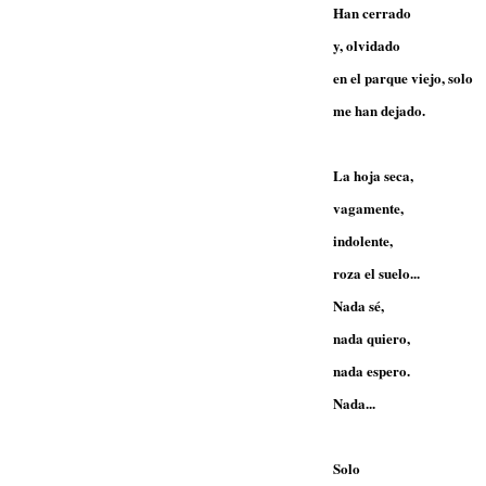
Han cerrado
y, olvidado
en el parque viejo, solo
me han dejado.
La hoja seca,
vagamente,
indolente,
roza el suelo...
Nada sé,
nada quiero,
nada espero.
Nada...
Solo