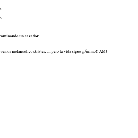
a
.
, caminando un cazador.
vemos melancólicos,tristes, .... pero la vida sigue ¡¡Ánimo!! AMJ