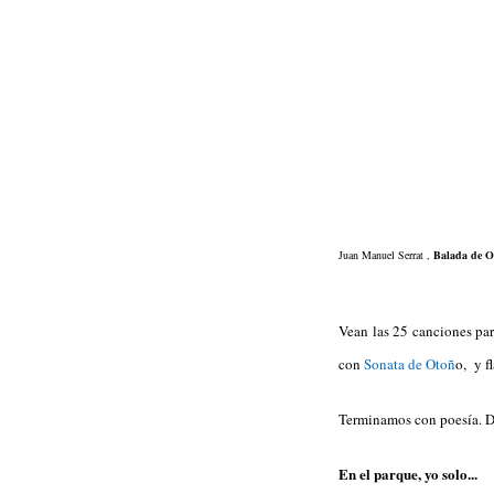
Juan Manuel Serrat ,
Balada de O
Vean las 25 canciones pa
con
Sonata de Otoñ
o, y 
Terminamos con poesía.
En el parque, yo solo...