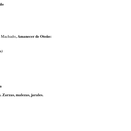
ado
, Amanecer de Otoño:
o Machado
s)
a
. Zarzas, malezas, jarales.