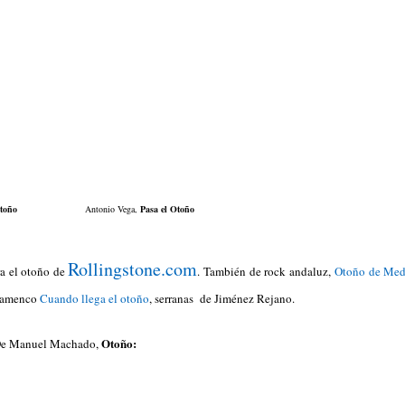
toño
Antonio Vega,
Pasa el Otoño
Rollingstone.com
ra el otoño de
. También de rock andaluz,
Otoño de Med
flamenco
Cuando llega el otoño
, serranas de Jiménez Rejano.
Otoño:
 De Manuel Machado,