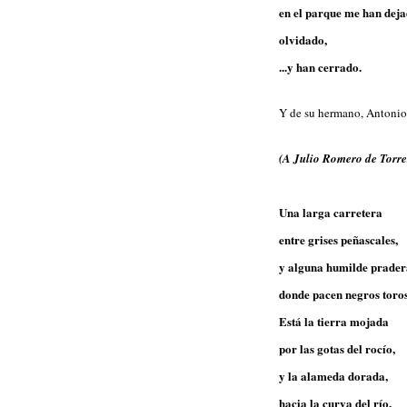
en el parque me han dej
olvidado,
...y han cerrado.
Y de su hermano, Antoni
(A Julio Romero de Torre
Una larga carretera
entre grises peñascales,
y alguna humilde prader
donde pacen negros toros
Está la tierra mojada
por las gotas del rocío,
y la alameda dorada,
hacia la curva del río.