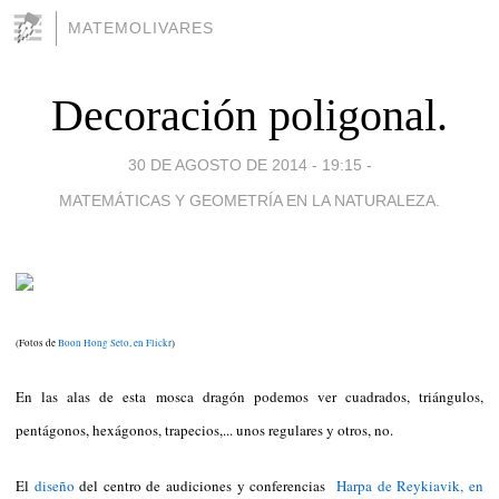
MATEMOLIVARES
Decoración poligonal.
30 DE AGOSTO DE 2014 - 19:15
-
MATEMÁTICAS Y GEOMETRÍA EN LA NATURALEZA.
(Fotos de
Boon Hong Seto, en Flickr
)
En las alas de esta mosca dragón podemos ver cuadrados, triángulos,
pentágonos, hexágonos, trapecios,... unos regulares y otros, no.
El
diseño
del centro de audiciones y conferencias
Harpa de Reykiavik, en