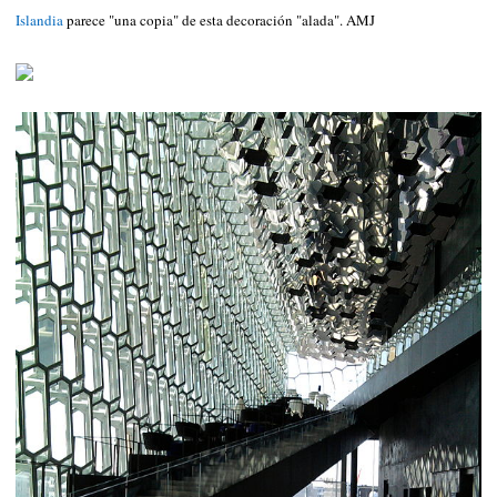
Islandia
parece "una copia" de esta decoración "alada". AMJ