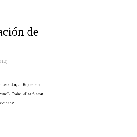
ación de
013)
, ilustrador, … Hoy traemos
rsas”. Todas ellas fueron
siciones: