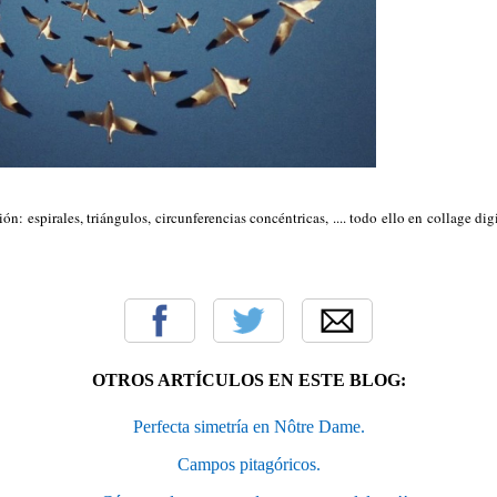
n: espirales, triángulos, circunferencias concéntricas, .... todo ello en collage digi
OTROS ARTÍCULOS EN ESTE BLOG:
Perfecta simetría en Nôtre Dame.
Campos pitagóricos.