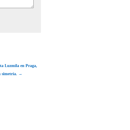
nta Luzmila en Praga,
a simetría. →