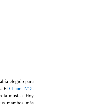
abía elegido para
s. El
Chanel Nº 5
.
on la música. Hoy
 sus mambos más