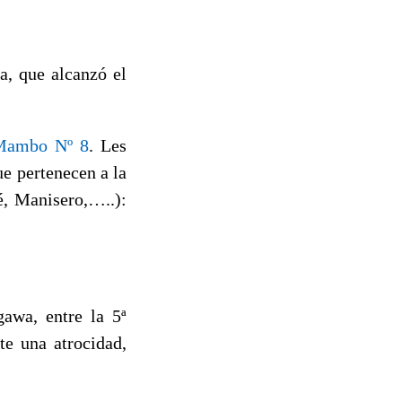
a, que alcanzó el
Mambo Nº 8
. Les
e pertenecen a la
, Manisero,…..):
awa, entre la 5ª
e una atrocidad,