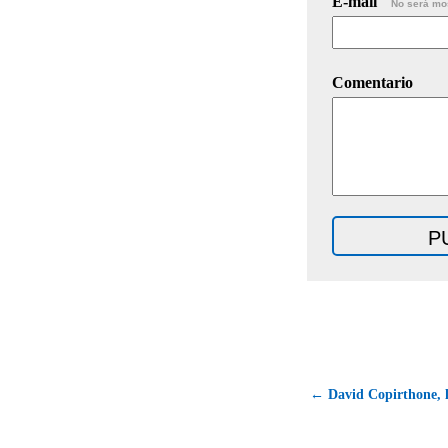
E-mail
No será mo
Comentario
← David Copirthone, l