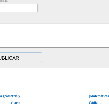
strado.
a geometría y
¡Matemáticas
el arte
Cádiz! →