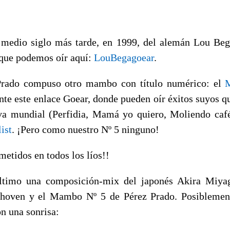
medio siglo más tarde, en 1999, del alemán Lou Beg
 que podemos oír aquí:
LouBegagoear
.
rado compuso otro mambo con título numérico: el
te este enlace Goear, donde pueden oír éxitos suyos qu
va mundial (Perfidia, Mamá yo quiero, Moliendo café
ist
. ¡Pero como nuestro Nº 5 ninguno!
metidos en todos los líos!!
timo una composición-mix del japonés Akira Miyag
thoven y el Mambo Nº 5 de Pérez Prado. Posiblement
n una sonrisa: