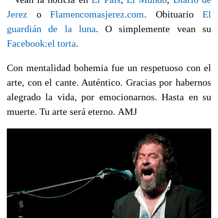
Jerez
o
Flamencomasjerez.com
. Obituario
El
guardián de la luna
. O simplemente vean su
Facebook:el torta
.
Con mentalidad bohemia fue un respetuoso con el
arte, con el cante. Auténtico. Gracias por habernos
alegrado la vida, por emocionarnos. Hasta en su
muerte. Tu arte será eterno.
AMJ