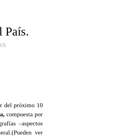
 País.
13)
ir del próximo 10
ia,
compuesta por
grafías –aspectos
eral.(Pueden ver