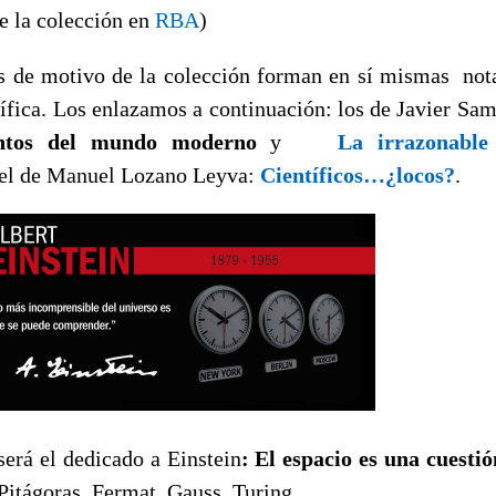
e la colección en
RBA
)
s de motivo de la colección forman en sí mismas nota
tífica. Los enlazamos a continuación: los de Javier 
ntos del mundo moderno
y
La irrazonable 
el de Manuel Lozano Leyva:
Científicos…¿locos?
.
erá el dedicado a Einstein
: El espacio es una cuesti
 Pitágoras, Fermat, Gauss, Turing,….