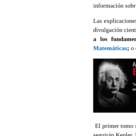
información sobr
Las explicacione
divulgación cien
a los fundame
Matemáticas
;
o 
El primer tomo s
seguirán Kepler,