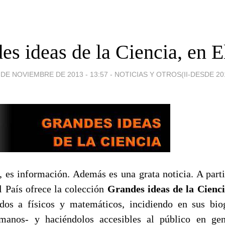
es ideas de la Ciencia, en El
 DE NOVIEMBRE DE 2013 - 13:57
-
NOTICIAS Y OTROS(II-DESDE 20
, es información. Además es una grata noticia. A part
 País ofrece la colección
Grandes ideas de la Cienc
dos a físicos y matemáticos, incidiendo en sus bio
umanos- y haciéndolos accesibles al público en gen