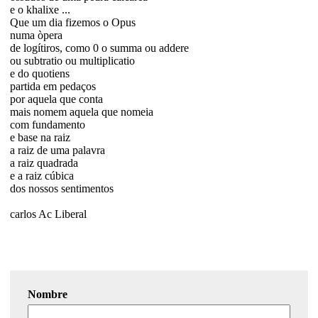
e o khalixe ...
Que um dia fizemos o Opus
numa òpera
de logítiros, como 0 o summa ou addere
ou subtratio ou multiplicatio
e do quotiens
partida em pedaços
por aquela que conta
mais nomem aquela que nomeia
com fundamento
e base na raiz
a raiz de uma palavra
a raiz quadrada
e a raiz cúbica
dos nossos sentimentos
carlos Ac Liberal
Nombre