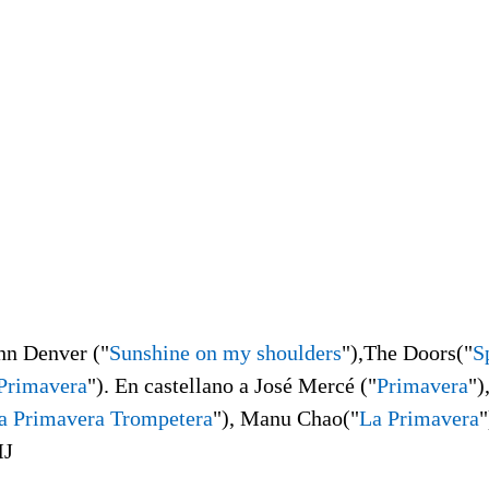
hn Denver ("
Sunshine on my shoulders
"),The Doors("
S
Primavera
"). En castellano a José Mercé ("
Primavera
")
a Primavera Trompetera
"), Manu Chao("
La Primavera
"
J