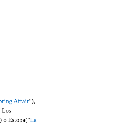
pring Affair
"),
, Los
) o Estopa("
La