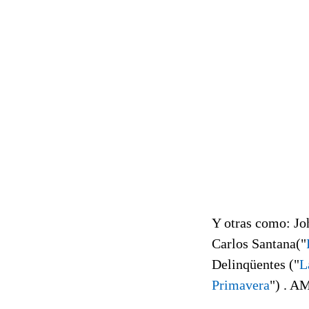
Y otras como: Jo
Carlos Santana("
Delinqüentes ("
L
Primavera
") .
AM