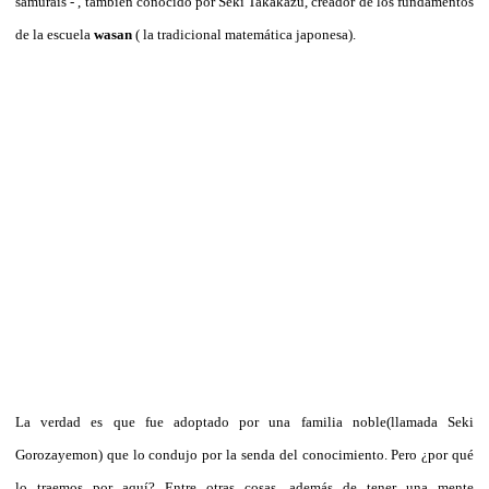
samurais - , también conocido por Seki Takakazu, creador de los fundamentos
de la escuela
wasan
( la tradicional matemática japonesa).
La verdad es que fue adoptado por una familia noble(llamada Seki
Gorozayemon) que lo condujo por la senda del conocimiento. Pero ¿por qué
lo traemos por aquí? Entre otras cosas, además de tener una mente