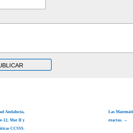
ad Andalucía,
Las Matemáti
e-12, Mat II y
exactas. →
ticas CCSSS.