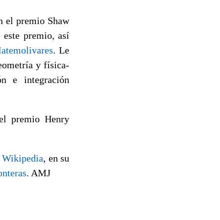
n el premio Shaw
 este premio, así
atemolivares
. Le
ometría y física-
ón e integración
 el premio Henry
a
Wikipedia
, en su
onteras
. AMJ