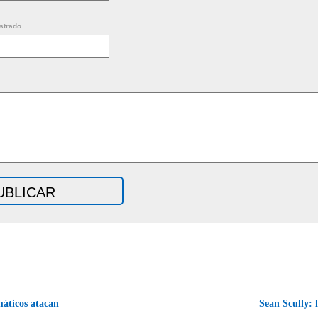
strado.
áticos atacan
Sean Scully: l