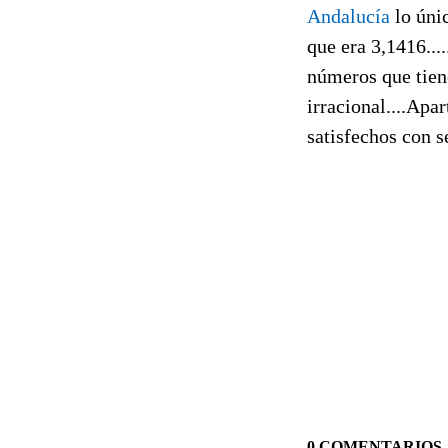
Andalucía
lo úni
que era 3,1416...
números que tien
irracional....Apa
satisfechos con 
0 COMENTARIOS