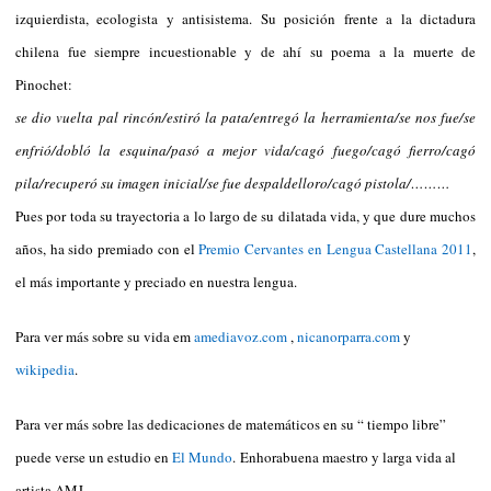
izquierdista, ecologista y antisistema. Su posición frente a la dictadura
chilena fue siempre incuestionable y de ahí su poema a la muerte de
Pinochet:
se dio vuelta pal rincón/estiró la pata/entregó la herramienta/se nos fue/se
enfrió/dobló la esquina/pasó a mejor vida/cagó fuego/cagó fierro/cagó
pila/recuperó su imagen inicial/se fue despaldelloro/cagó pistola
/………
Pues por toda su trayectoria a lo largo de su dilatada vida, y que dure muchos
años, ha sido premiado con el
Premio Cervantes en Lengua Castellana 2011
,
el más importante y preciado en nuestra lengua.
Para ver más sobre su vida em
amediavoz.com
,
nicanorparra.com
y
wikipedia
.
Para ver más sobre las dedicaciones de matemáticos en su “ tiempo libre”
puede verse un estudio en
El Mundo
.
Enhorabuena maestro y larga vida al
artista.AMJ