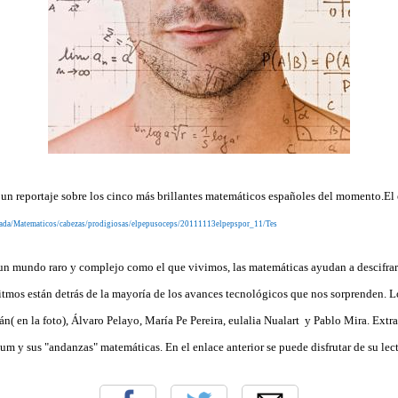
 un reportaje sobre los cinco más brillantes matemáticos españoles del momento.El 
rtada/Matematicos/cabezas/prodigiosas/elpepusoceps/20111113elpepspor_11/Tes
 un mundo raro y complejo como el que vivimos, las matemáticas ayudan a descifra
ritmos están detrás de la mayoría de los avances tecnológicos que nos sorprenden. 
án( en la foto), Álvaro Pelayo, María Pe Pereira, eulalia Nualart y Pablo Mira. Extra
lum y sus "andanzas" matemáticas. En el enlace anterior se puede disfrutar de su le