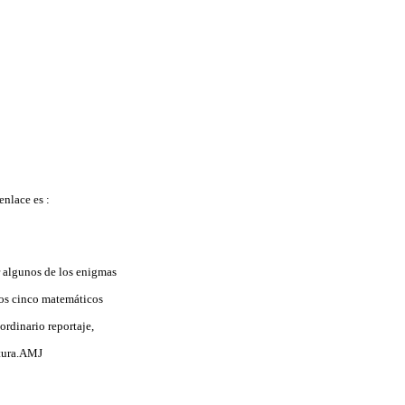
enlace es :
r algunos de los enigmas
Los cinco matemáticos
ordinario reportaje,
ctura.AMJ