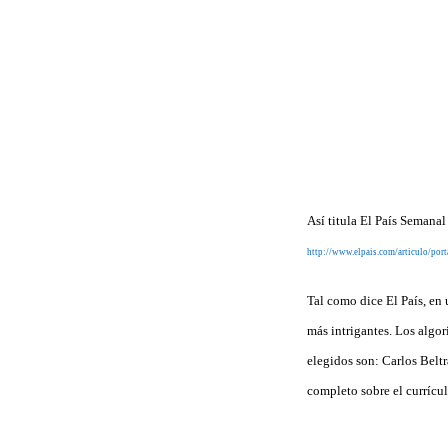
Así titula El País Semanal
http://www.elpais.com/articulo/po
Tal como dice El País, en
más intrigantes. Los algo
elegidos son: Carlos Beltr
completo sobre el currícu