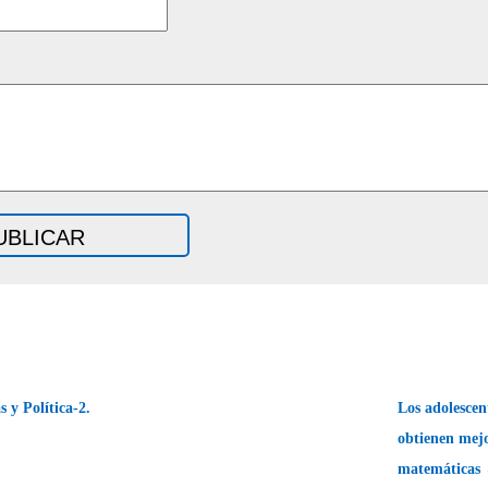
 y Política-2.
Los adolesce
obtienen mejo
matemáticas