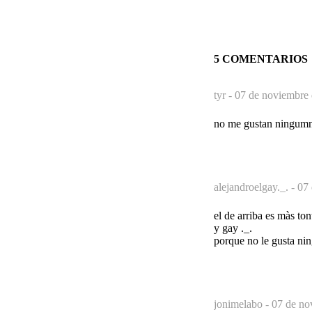
5 COMENTARIOS
tyr -
07 de noviembre 
no me gustan ningumn
alejandroelgay._. -
07 
el de arriba es màs to
y gay ._.
porque no le gusta nin
jonimelabo -
07 de no