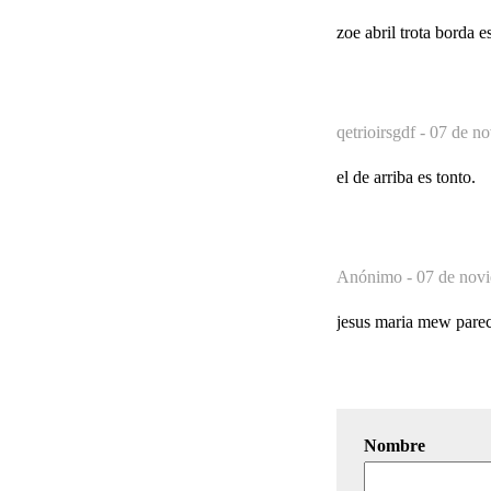
zoe abril trota borda e
qetrioirsgdf -
07 de no
el de arriba es tonto.
Anónimo -
07 de novi
jesus maria mew pare
Nombre