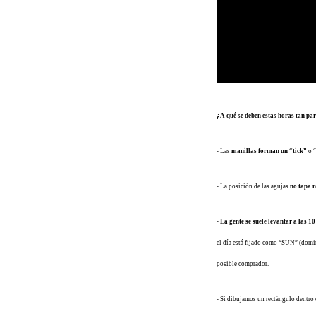
¿A qué se deben estas horas tan pa
- Las
manillas forman un “tick”
o “
- La posición de las agujas
no tapa n
-
La gente se suele levantar a las 1
el día está fijado como “SUN” (domin
posible comprador.
- Si dibujamos un rectángulo dentro 