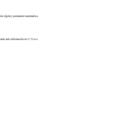
ación rígida y puramente matemática.
ntrarás más información en
El Diario