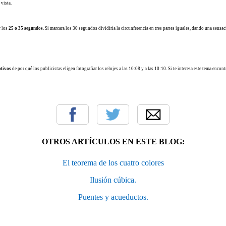
 vista.
r los
25 o 35 segundos
. Si marcara los 30 segundos dividiría la circunferencia en tres partes iguales, dando una sens
otivos
de por qué los publicistas eligen fotografiar los relojes a las 10:08 y a las 10:10. Si te interesa este tema enco
OTROS ARTÍCULOS EN ESTE BLOG:
El teorema de los cuatro colores
Ilusión cúbica.
Puentes y acueductos.