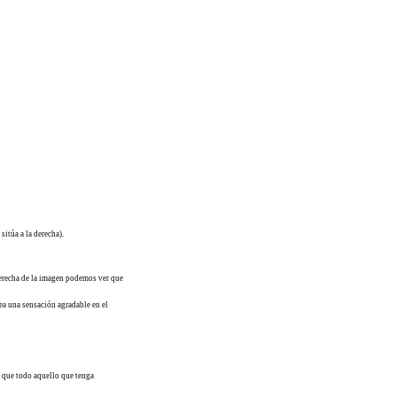
sitúa a la derecha).
erecha de la imagen podemos ver que
ea una sensación agradable en el
 que todo aquello que tenga