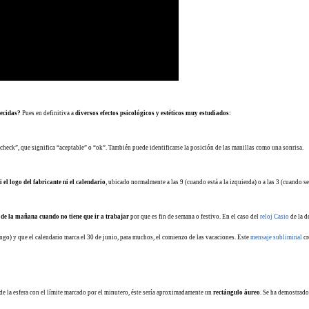
recidas?
Pues en definitiva a
diversos efectos psicológicos y estéticos muy estudiados:
check”, que significa “aceptable” o “ok”. También puede identificarse la posición de las manillas como una sonrisa.
i el logo del fabricante ni el calendario
, ubicado normalmente a las 9 (cuando está a la izquierda) o a las 3 (cuando se 
0 de la mañana cuando no tiene que ir a trabajar
por que es fin de semana o festivo. En el caso del
reloj Casio
de la d
go) y que el calendario marca el 30 de junio, para muchos, el comienzo de las vacaciones. Este
mensaje subliminal
cr
de la esfera con el límite marcado por el minutero, éste sería aproximadamente un
rectángulo áureo
. Se ha demostrado