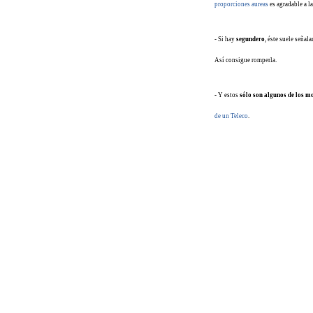
proporciones aureas
es agradable a la
- Si hay
segundero
, éste suele señala
Así consigue romperla.
- Y estos
sólo son algunos de los m
de un Teleco
.